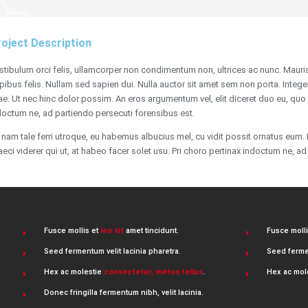
oject Description
stibulum orci felis, ullamcorper non condimentum non, ultrices ac nunc. Mauris
pibus felis. Nullam sed sapien dui. Nulla auctor sit amet sem non porta. Integer
tae. Ut nec hinc dolor possim. An eros argumentum vel, elit diceret duo eu, quo e
doctum ne, ad partiendo persecuti forensibus est.
 nam tale ferri utroque, eu habemus albucius mel, cu vidit possit ornatus eum. E
aeci viderer qui ut, at habeo facer solet usu. Pri choro pertinax indoctum ne, a
Fusce mollis et
leo sit
amet tincidunt.
Fusce moll
Seed fermentum velit lacinia pharetra.
Seed fermen
Hex ac molestie
consectetur, metus tellus
.
Hex ac mol
Donec fringilla fermentum nibh, velit lacinia.