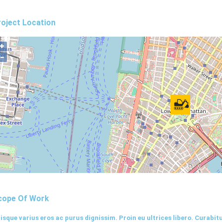
oject Location
+
−
cope Of Work
isque varius eros ac purus dignissim. Proin eu ultrices libero. Curabi