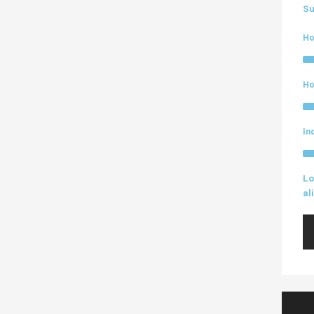
Su
Ho
Ho
In
Lo
al