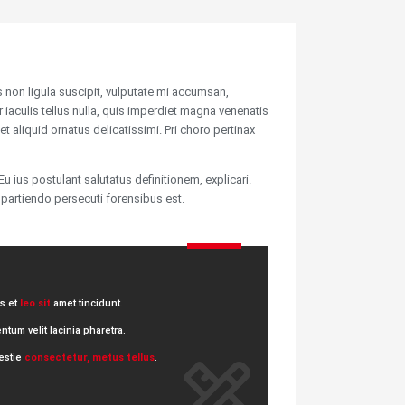
 non ligula suscipit, vulputate mi accumsan,
 iaculis tellus nulla, quis imperdiet magna venenatis
t aliquid ornatus delicatissimi. Pri choro pertinax
u ius postulant salutatus definitionem, explicari.
d partiendo persecuti forensibus est.
is et
leo sit
amet tincidunt.
tum velit lacinia pharetra.
estie
consectetur, metus tellus
.