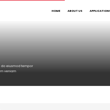
HOME
ABOUT US
APPLICATION
sed do eiusmod tempor
nim veniam