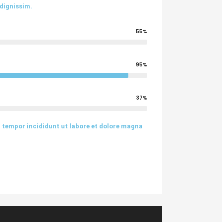
 dignissim.
55%
95%
37%
d tempor incididunt ut labore et dolore magna