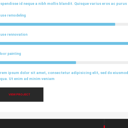
spendisse id neque a nibh mollis blandit. Quisque varius eros ac purus
use remodeling
use rennovation
door painting
rem ipsum dolor sit amet, consectetur adipisicing elit, sed do eiusmo
iqua. Ut enim ad minim veniam
VIEW PROJECT