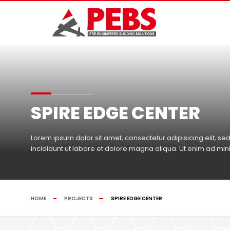
SPIRE EDGE CENTER
Lorem ipsum dolor sit amet, consectetur adipisicing elit, 
incididunt ut labore et dolore magna aliqua. Ut enim ad mi
HOME
PROJECTS
SPIRE EDGE CENTER