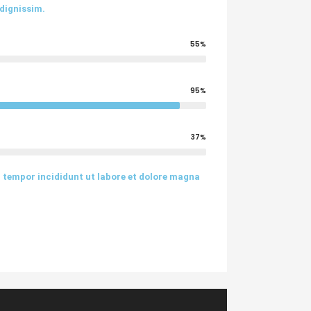
 dignissim.
55%
95%
37%
d tempor incididunt ut labore et dolore magna