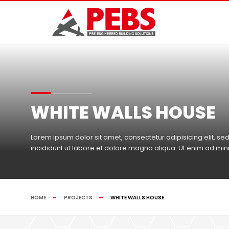
WHITE WALLS HOUSE
Lorem ipsum dolor sit amet, consectetur adipisicing elit, 
incididunt ut labore et dolore magna aliqua. Ut enim ad mi
HOME
PROJECTS
WHITE WALLS HOUSE