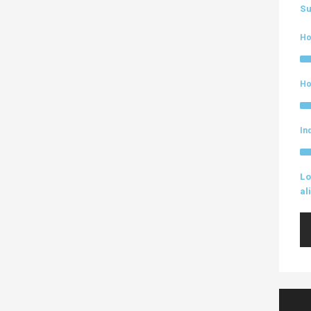
Su
Ho
Ho
In
Lo
al