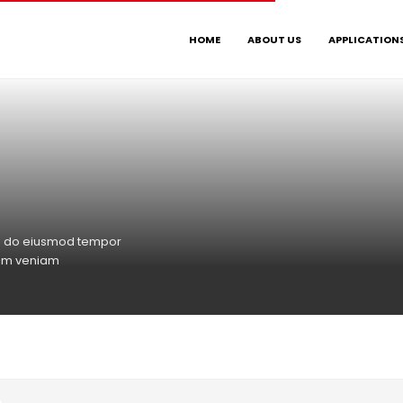
HOME
ABOUT US
APPLICATION
sed do eiusmod tempor
nim veniam