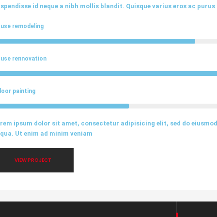
spendisse id neque a nibh mollis blandit. Quisque varius eros ac purus
use remodeling
use rennovation
door painting
rem ipsum dolor sit amet, consectetur adipisicing elit, sed do eiusmo
iqua. Ut enim ad minim veniam
VIEW PROJECT