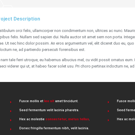
oject Description
stibulum orci felis, ullamcorper non condimentum non, ultrices ac nunc. Mauris
pibus felis. Nullam sed sapien dui. Nulla auctor sit amet sem non porta. Integer
tae. Ut nec hinc dolor possim. An eros argumentum vel, elit diceret duo eu, quo e
doctum ne, ad partiendo persecuti forensibus est.
 nam tale ferri utroque, eu habemus albucius mel, cu vidit possit ornatus eum. E
aeci viderer qui ut, at habeo facer solet usu. Pri choro pertinax indoctum ne, a
Fusce mollis et
leo sit
amet tincidunt.
Fusce moll
Seed fermentum velit lacinia pharetra.
Seed fermen
Hex ac molestie
consectetur, metus tellus
.
Hex ac mol
Donec fringilla fermentum nibh, velit lacinia.