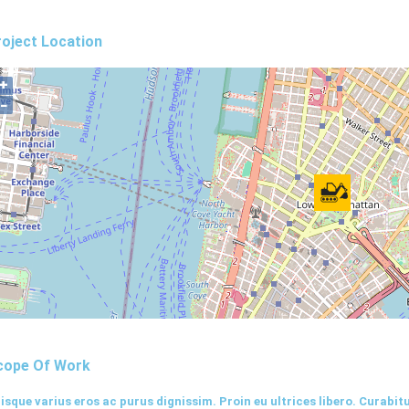
oject Location
+
−
cope Of Work
isque varius eros ac purus dignissim. Proin eu ultrices libero. Curabi