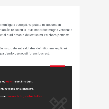
 non ligula suscipit, vulputate mi accumsan,
 iaculis tellus nulla, quis imperdiet magna venenatis
t aliquid ornatus delicatissimi. Pri choro pertinax
u ius postulant salutatus definitionem, explicari.
d partiendo persecuti forensibus est.
is et
leo sit
amet tincidunt.
tum velit lacinia pharetra.
estie
consectetur, metus tellus
.