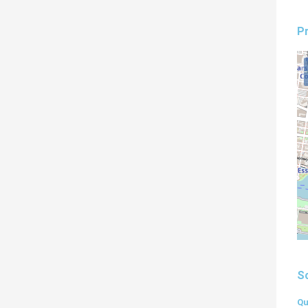
Pr
S
Qu